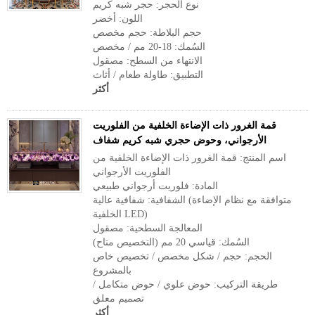
نوع الحجر: حجر شبه كريم
اللون: أخضر
حجم البلاطة: حجم مخصص
السُمك: 18-20 مم / مخصص
الانتهاء من السطح: مصقول
التطبيق: طاولة طعام / أثاث
أكثر
قمة الغرور ذات الإضاءة الخلفية من الفلوريت
الأرجواني، وحوض حجري شبه كريم شفاف
اسم المنتج: قمة الغرور ذات الإضاءة الخلفية من
الفلوريت الأرجواني
المادة: فلوريت أرجواني طبيعي
الشفافية: شفافية عالية (متوافقة مع نظام الإضاءة
الخلفية LED)
المعالجة السطحية: مصقول
السُمك: قياسي 20 مم (التخصيص متاح)
الحجم: حجم / شكل مخصص / تخصيص خاص
بالمشروع
طريقة التركيب: حوض علوي / حوض متكامل /
تصميم معلق
أكثر