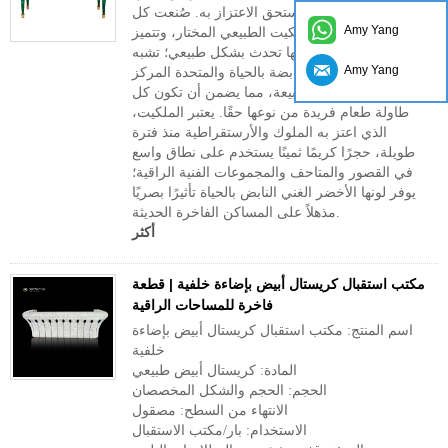
أثاث؛ إنه عمل فني يستحق الاعتزاز به. صُنعت كل
Amy Yang
قطعة بدقة من الملكيت الطبيعي المختار، وتتميز
بأنماط فريدة من نوعها تحدث بشكل طبيعي؛ تشبه
Amy Yang
الأشرطة الخضراء النابضة بالحياة والمتحدة المركز
تحفة فنية رسمتها الطبيعة، مما يضمن أن تكون كل
طاولة طعام فريدة من نوعها حقًا. يعتبر الملكيت،
الذي اعتز به الملوك والأرستقراطية منذ فترة
طويلة، حجرًا كريمًا ثمينًا يستخدم على نطاق واسع
في القصور والمتاحف والمجموعات الفنية الراقية؛
يوفر لونها الأخضر الغني النابض بالحياة تأثيرًا بصريًا
مذهلاً على المساكن الفاخرة الحديثة.
أكثر
مكتب استقبال كريستال أبيض بإضاءة خلفية | قطعة
فاخرة للمساحات الراقية
اسم المنتج: مكتب استقبال كريستال أبيض بإضاءة
خلفية
المادة: كريستال أبيض طبيعي
الحجم: الحجم والشكل المخصصان
الانتهاء من السطح: مصقول
الاستخدام: بار/مكتب الاستقبال