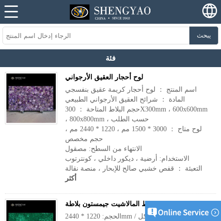
يبحث
فئة
لوح أحجار العقيق الأرجواني
اسم المنتج ： لوح أحجار كريمة عقيق بنفسجي
المادة ： شرائح العقيق الأرجواني الطبيعي
حجم البلاط المتاحة ： 300X300mm ، 600x600mm
، 800x800mm ، حسب الطلب
لوح متاح ： 3000 * 1500 مم ، 1220 * 2440 مم ،
حجم مخصص
الانتهاء من السطح: مصقول
الاستخدام: أرضية ، ديكور داخلي ، كونترتوب
التعبئة ： قفص خشبي صالح للإبحار ، منصة نقالة
أكثر
زهرة نمط المالاشيت جيمستون بلاطة
الحجم: 1220 * 2440mm / حجم مخصص وشكل