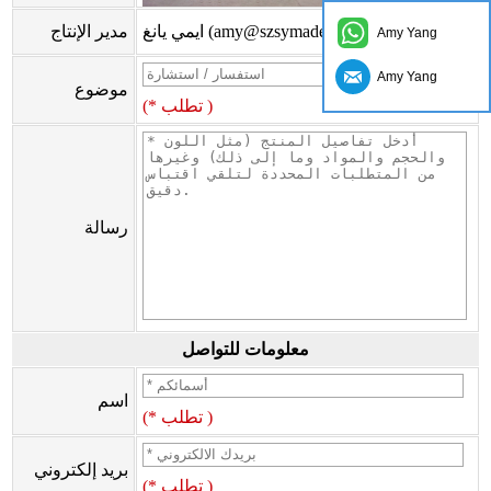
ايمي يانغ (amy@szsymade.com)
مدير الإنتاج
Amy Yang
Amy Yang
موضوع
(* تطلب )
رسالة
معلومات للتواصل
اسم
(* تطلب )
بريد إلكتروني
(* تطلب )