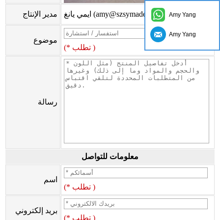
ايمي يانغ (amy@szsymade.com)
مدير الإنتاج
Amy Yang
Amy Yang
موضوع
(* تطلب )
رسالة
معلومات للتواصل
اسم
(* تطلب )
بريد إلكتروني
(* تطلب )