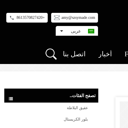
+8613570827420
amy@szsymade.com
عربى
أخبار
اتصل بنا
تصفح الفئات..
عقيق البلاطة
بلور الكريستال