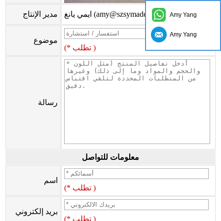
ايمي يانغ (amy@szsymade.com)
مدير الإنتاج
Amy Yang
Amy Yang
موضوع
(* تطلب )
رسالة
معلومات للتواصل
اسم
(* تطلب )
بريد إلكتروني
(* تطلب )