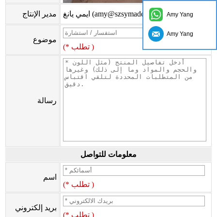
ايمي يانغ (amy@szsymade.com)
مدير الإنتاج
Amy Yang
Amy Yang
موضوع
(* تطلب )
رسالة
معلومات للتواصل
اسم
(* تطلب )
بريد إلكتروني
(* تطلب )