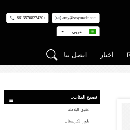
+8613570827420
amy@szsymade.com
عربى
أخبار
اتصل بنا
تصفح الفئات..
عقيق البلاطة
بلور الكريستال