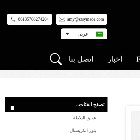
+8613570827420
amy@szsymade.com
عربى
أخبار
اتصل بنا
تصفح الفئات..
عقيق البلاطة
بلور الكريستال