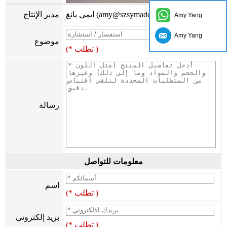
ايمي يانغ (amy@szsymade.com)
مدير الإنتاج
Amy Yang
Amy Yang
موضوع
(* تطلب )
رسالة
معلومات للتواصل
اسم
(* تطلب )
بريد إلكتروني
(* تطلب )