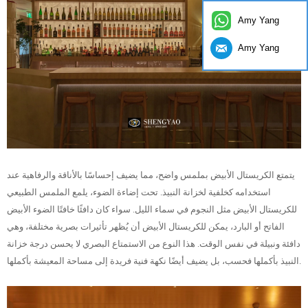
Amy Yang
Amy Yang
يتمتع الكريستال الأبيض بملمس واضح، مما يضيف إحساسًا بالأناقة والرفاهية عند
استخدامه كخلفية لخزانة النبيذ. تحت إضاءة الضوء، يلمع الملمس الطبيعي
للكريستال الأبيض مثل النجوم في سماء الليل. سواء كان دافئًا خافتًا الضوء الأبيض
الفاتح أو البارد، يمكن للكريستال الأبيض أن يُظهر تأثيرات بصرية مختلفة، وهي
دافئة ونبيلة في نفس الوقت. هذا النوع من الاستمتاع البصري لا يحسن درجة خزانة
النبيذ بأكملها فحسب، بل يضيف أيضًا نكهة فنية فريدة إلى مساحة المعيشة بأكملها.