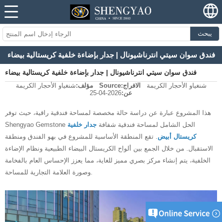
يبحث
فندق سوان سيتي انترناشيونال | جدار بإضاءة خلفية كريستالية بيضاء
فندق سوان سيتي انترناشيونال | جدار بإضاءة خلفية كريستالية بيضاء
شنغياو الأحجار الكريمة
الافراج
Source:
مؤلف:
شنغياو الأحجار الكريمة
عن:
2026-04-25
هذا المشروع عبارة عن دراسة حالة مخصصة لمساحة فندقية راقية، حيث توفر
Shengyao Gemstone الحل الشامل لمساحة فندقية شفافة
جدار خلفية
كريستال أبيض
. تقع المنطقة الأساسية للمشروع في بهو الفندق ومنطقة
الاستقبال. من خلال الجمع بين ألواح الكريستال البيضاء الطبيعية ونظام الإضاءة
الخلفية، يتم إنشاء مركز بصري مميز للغاية، مما يعزز الإحساس العام بالفخامة
وصورة العلامة التجارية للمساحة.