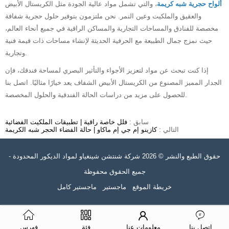
ألواح حجرية شبه كريمة
، والتي تشمل مواد عالية الجودة مثل الكريستال الأبيض
والعقيق والملكيت وعين النمر. نحن ملتزمون بتوفير حلول حجرية شفافة
مخصصة للفنادق والمساحات التجارية والمساكن الراقية في جميع أنحاء العالم،
حيث نمزج جمال الطبيعة مع الحرفية الحديثة لإنشاء مساحات ذات قيمة فنية
وتجارية.
إذا كنت تبحث عن مواد لتعزيز الأجواء والتأثير البصري لمساحة فندقك، فإن
الجدار المميز المصنوع من الكريستال الأبيض الشفاف يعد خيارًا مثاليًا. اتصل بنا
للحصول على مزيد من دراسات الحالة الفندقية والحلول المخصصة.
سابق :
فلل خاصة راقية | تطبيقات الملكيت الفضائية
التالي :
كازينو إم جي إم ماكاو | حالة الفضاء الحجر شبه الكريمة
حقوق الطبع والنشر © 2026 شركة شنتشن شينغياو لمواد الديكور المحدودة -
جميع الحقوق محفوظة
خريطة الموقع
ماجستير
ماجستير كامل
اتصل بنا
معلومات عنا
فئة
فهرس