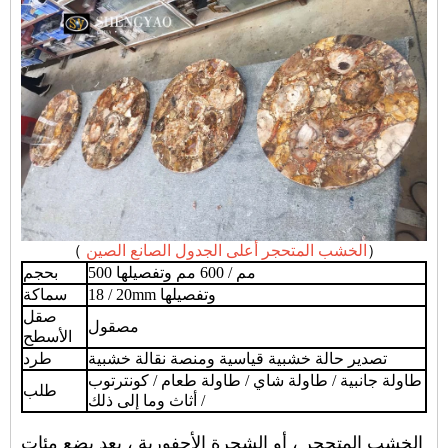
）
الخشب المتحجر أعلى الجدول الصانع الصين
（
500 مم / 600 مم وتفصيلها
بحجم
18 / 20mm وتفصيلها
سماكة
صقل
مصقول
الأسطح
تصدير حالة خشبية قياسية ومنصة نقالة خشبية
طرد
طاولة جانبية / طاولة شاي / طاولة طعام / كونترتوب
طلب
/ أثاث وما إلى ذلك
الخشب المتحجر ، أو الشجرة الأحفورية ، بعد بضع مئات