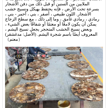
الملايين من السنين أو قبل ذلك من دفن الأشجار
بسرعة تحت الأرض ، فإنه يحتفظ بهيكل ونسيج خشب
الأشجار. اللون طبيعي ، أصفر ، بني ، أحمر - بني ،
رمادي ، رمادي غامق ، وما إلى ذلك ، مع سطح الزجاج
يمكن أن يكون لامعًا أو معتمًا أو شفافًا بعض الشيء ،
وبعض نسيج الخشب المتحجر يجعل نسيج اليشم ،
المعروف أيضًا باسم شجرة اليشم. (الأصل: مدغشقر)
（معتم）