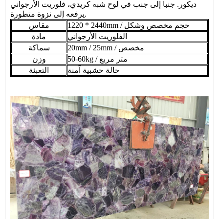
ديكور. جنبا إلى جنب في لوح شبه كريدي، فلوريت الأرجواني
يرفعه إلى نزوة متطورة.
1220 * 2440mm / حجم مخصص وشكل
مقاس
الفلوريت الأرجواني
مادة
20mm / 25mm / مخصص
سماكة
50-60kg / متر مربع
وزن
حالة خشبية آمنة
التعبئة