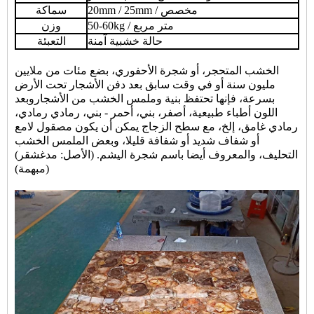
20mm / 25mm / مخصص
سماكة
50-60kg / متر مربع
وزن
حالة خشبية آمنة
التعبئة
الخشب المتحجر، أو شجرة الأحفوري، بضع مئات من ملايين
مليون سنة أو في وقت سابق بعد دفن الأشجار تحت الأرض
بسرعة، فإنها تحتفظ بنية وملمس الخشب من الأشجاروبعد
اللون أطباء طبيعية، أصفر، بني، أحمر - بني، رمادي رمادي،
رمادي غامق، إلخ، مع سطح الزجاج يمكن أن يكون مصقول لامع
أو شفاف شديد أو شفافة قليلا، وبعض الملمس الخشب
التحليف، والمعروف أيضا باسم شجرة اليشم. (الأصل: مدغشقر)
(مبهمة)