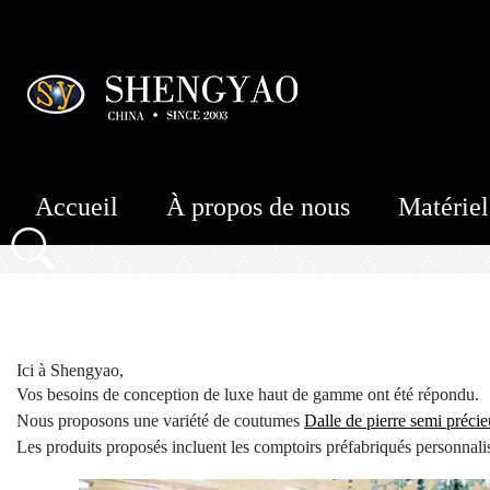
Accueil
À propos de nous
Matériel
Ici à Shengyao,
Vos besoins de conception de luxe haut de gamme ont été répondu.
Nous proposons une variété de coutumes
Dalle de pierre semi préci
Les produits proposés incluent les comptoirs préfabriqués personnalisé