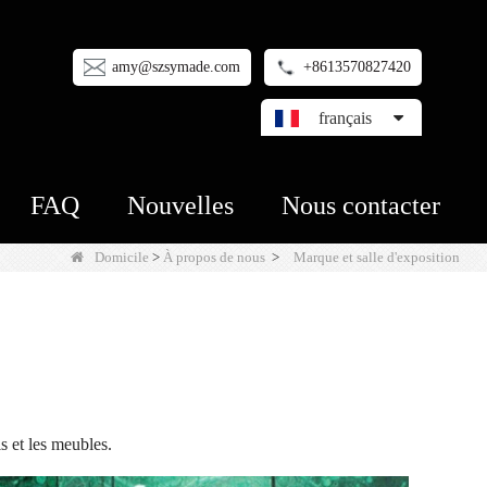
amy@szsymade.com
+8613570827420
français
FAQ
Nouvelles
Nous contacter
Domicile
>
À propos de nous
>
Marque et salle d'exposition
s et les meubles.