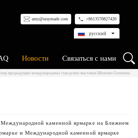
amy@szsymade.com
+8613570827420
русский
AQ
Новости
Связаться с нами
бзор предыдущих международных городских выставок Шенглио Gemstone
й Международной каменной ярмарке на Ближнем
ярмарке и Международной каменной ярмарке