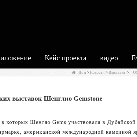
иложение
Кейс проекта
видео
F
Дом
>
Новости
>
Выставка
>
О
ких выставок Шенглио Gemstone
 в которых Шенгяо Gems участвовала в Дубайско
ярмарке, американской международной каменной 