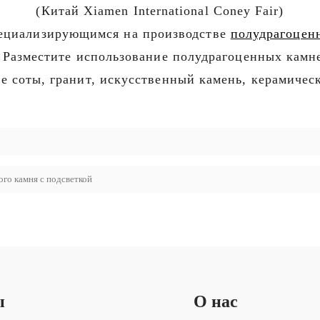
(Китай Xiamen International Coney Fair)
пециализирующимся на производстве
полудрагоцен
 Разместите использование полудрагоценных кам
е соты, гранит, искусственный камень, керамическ
го камня с подсветкой
ы
О нас