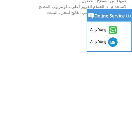
الانتهاء من السطح: مصقول
الاستخدام ： الحمام الغرور أعلى ، كونترتوب المطبخ
التعبئة ： الصندوق الخشبي القابح للبحر ، البليت
Amy Yang
Amy Yang