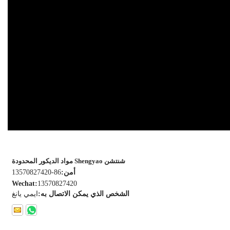
شنتشن Shengyao مواد الديكور المحدودة
أمن:
86-13570827420
Wechat:
13570827420
الشخص الذي يمكن الاتصال به:
ايمي يانغ