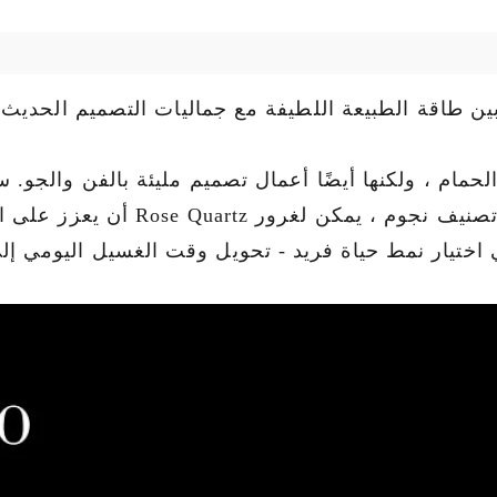
زج بين طاقة الطبيعة اللطيفة مع جماليات التصميم الحديث.
ام ، ولكنها أيضًا أعمال تصميم مليئة بالفن والجو. سو
صنيف نجوم ، يمكن لغرور Rose Quartz أن يعزز على الفور ملمس الفضاء ويمنح البيئة جوًا رومانسيًا وحيويًا.
ني اختيار نمط حياة فريد - تحويل وقت الغسيل اليومي إ