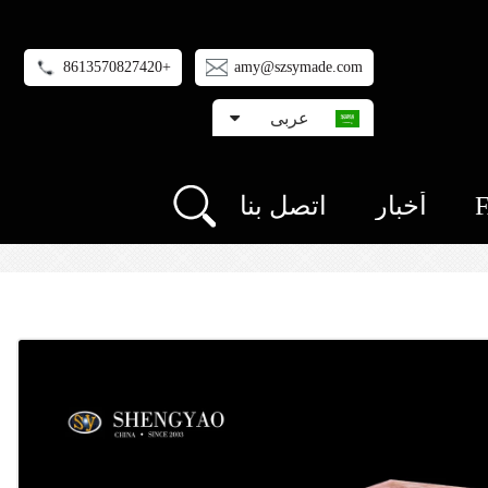
+8613570827420
amy@szsymade.com
عربى
أخبار
اتصل بنا