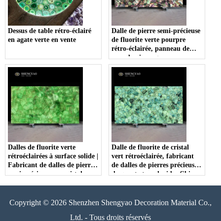
Dessus de table rétro-éclairé
Dalle de pierre semi-précieuse
en agate verte en vente
de fluorite verte pourpre
rétro-éclairée, panneau de
mur de pierre gemme
Dalles de fluorite verte
Dalle de fluorite de cristal
rétroéclairées à surface solide |
vert rétroéclairée, fabricant
Fabricant de dalles de pierre
de dalles de pierres précieuses
semi-précieuses en cristal
de quartz translucides Chine
translucide Chine
Copyright © 2026 Shenzhen Shengyao Decoration Material Co.,
Ltd. - Tous droits réservés