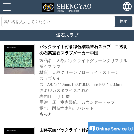
探す
蛍石スラブ
バックライト付き緑色結晶蛍石スラブ、半透明
の石英宝石スラブメーカー中国
製品名：天然バックライトグリーンクリスタル
蛍石スラブ
材質：天然グリーンフローライトストーン
スラブサイ
ズ:1220*2440mm/1500*3000mm/1600*3200mm
およびカスタマイズされた
表面仕上げ:研磨
用途：床、室内装飾、カウンタートップ
梱包：耐航性木箱、パレット
もっと
固体表面バックライト付き緑色蛍石スラブ |半透