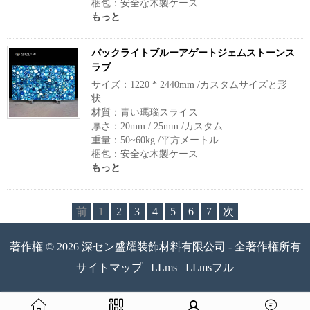
梱包：安全な木製ケース
もっと
バックライトブルーアゲートジェムストーンス
ラブ
サイズ：1220 * 2440mm /カスタムサイズと形
状
材質：青い瑪瑙スライス
厚さ：20mm / 25mm /カスタム
重量：50~60kg /平方メートル
梱包：安全な木製ケース
もっと
前
1
2
3
4
5
6
7
次
著作権 © 2026 深セン盛耀装飾材料有限公司 - 全著作権所有
サイトマップ
LLms
LLmsフル