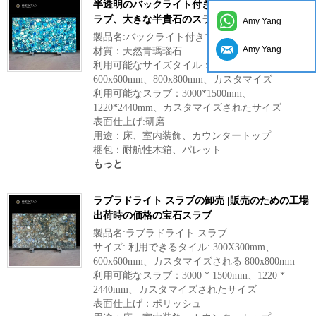
半透明のバックライト付きブルーメノウ石のス
ラブ、大きな半貴石のスラブ
Amy Yang
製品名:バックライト付きブルーメノウスラブ
Amy Yang
材質：天然青瑪瑙石
利用可能なサイズタイル：300X300mm、
600x600mm、800x800mm、カスタマイズ
利用可能なスラブ：3000*1500mm、
1220*2440mm、カスタマイズされたサイズ
表面仕上げ:研磨
用途：床、室内装飾、カウンタートップ
梱包：耐航性木箱、パレット
もっと
ラブラドライト スラブの卸売 |販売のための工場
出荷時の価格の宝石スラブ
製品名:ラブラドライト スラブ
サイズ: 利用できるタイル: 300X300mm、
600x600mm、カスタマイズされる 800x800mm
利用可能なスラブ：3000 * 1500mm、1220 *
2440mm、カスタマイズされたサイズ
表面仕上げ：ポリッシュ