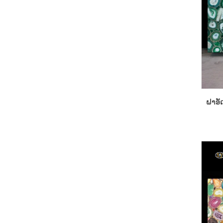
ຝາອັດ