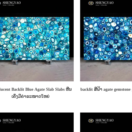
lucent Backlit Blue Agate Slab Slabs ຫີນ
backlit ສີຟ້າ agate gemston
ເຄິ່ງມີຄ່າຂະໜາດໃຫຍ່