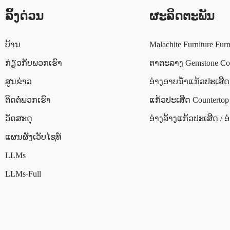
ລິ້ງດ່ວນ
ຜະລິດຕະພັນ
ບ້ານ
Malachite Furniture Furn
ກ່ຽວ​ກັບ​ພວກ​ເຮົາ
ຕາຕະລາງ Gemstone Co
ສູນຂ່າວ
ອ່າງອາບນໍ້າແກ້ວປະເສີດ
ຕິດ​ຕໍ່​ພວກ​ເຮົາ
ແກ້ວປະເສີດ Countertop
ວັດສະດຸ
ອ່າງລ້າງແກ້ວປະເສີດ / ອ
ແຜນຜັງເວັບໄຊທ໌
LLMs
LLMs-Full