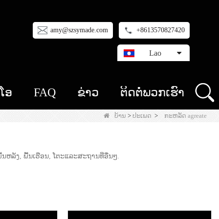
amy@szsymade.com
+8613570827420
Lao
ີໂອ
FAQ
ຂ່າວ
ຕິດ​ຕໍ່​ພວກ​ເຮົາ
ບ້ານ
>
ປະເພດ
>
ກະຫລັດ agreate
ນຫລັງ, ພື້ນເຮືອນ, ໂຕະແລະສະຖານທີ່ອື່ນໆ.