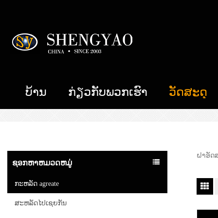
ບ້ານ
ກ່ຽວ​ກັບ​ພວກ​ເຮົາ
ວັດສະດຸ
ຝາອັດສ
ຊອກຫາຫມວດຫມູ່
ກະຫລັດ agreate
ສະຫລັດໄປເຊຍກັນ