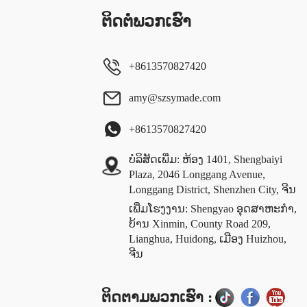
ຕິດ​ຕໍ່​ພວກ​ເຮົາ
+8613570827420
amy@szsymade.com
+8613570827420
ບໍລິສັດເພີ່ມ: ຫ້ອງ 1401, Shengbaiyi
Plaza, 2046 Longgang Avenue,
Longgang District, Shenzhen City, ຈີນ
ເພີ່ມໂຮງງານ: Shengyao ອຸດສາຫະກໍາ,
ບ້ານ Xinmin, County Road 209,
Lianghua, Huidong, ເມືອງ Huizhou,
ຈີນ
ຕິດຕາມພວກເຮົາ :