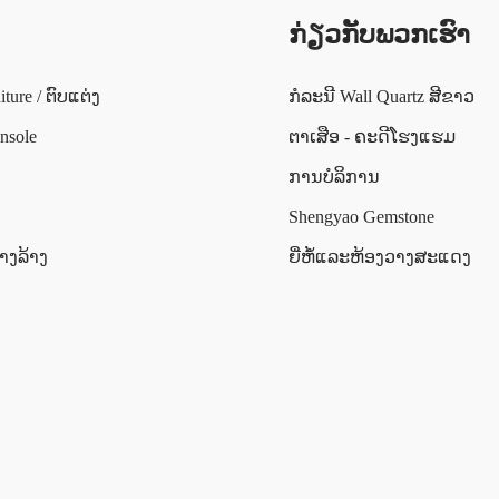
ກ່ຽວ​ກັບ​ພວກ​ເຮົາ
iture / ຕົບແຕ່ງ
ກໍລະນີ Wall Quartz ສີຂາວ
nsole
ຕາເສືອ - ຄະດີໂຮງແຮມ
ການບໍລິການ
Shengyao Gemstone
່າງລ້າງ
ຍີ່ຫໍ້ແລະຫ້ອງວາງສະແດງ