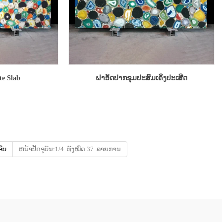
te Slab
ຝາອັດປາກຂຸມປະສົມເຄິ່ງປະເສີດ
ຈົບ
ຫນ້າ​ປັດ​ຈຸ​ບັນ:1/4 ທັງໝົດ 37 ລາຍການ