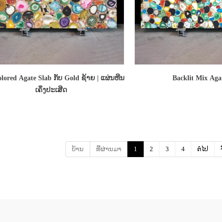
lored Agate Slab ກັບ Gold ຊ້າຍ | ແຜ່ນຫີນ
Backlit Mix Aga
ເຄິ່ງປະເສີດ
ບ້ານ
ທີ່ຜ່ານມາ
1
2
3
4
ຕໍ່ໄປ