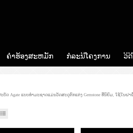
ຄໍາຮ້ອງສະຫມັກ
ກໍລະນີໂຄງການ
ວິດ
ະບັດ Agate ແບບທໍາມະຊາດແມ່ນວັດສະດຸຕົກແຕ່ງ Gemstone ທີ່ນິຍົມ, ໃຊ້ໃນຝາພື້