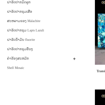
ຝາອັດປາກມົດລູກ
ຝາອັດປາກຂຸມເສືອ
ສະຫລາມຂອງ Malachite
ຝາອັດປາກຂຸມ Lapis Lazuli
ຝາອັດນ້ໍາມັນ fluorite
ຝາອັດປາກຂຸມອື່ນໆ
ຄໍາຮ້ອງສະຫມັກ
Shell Mosaic
Trans