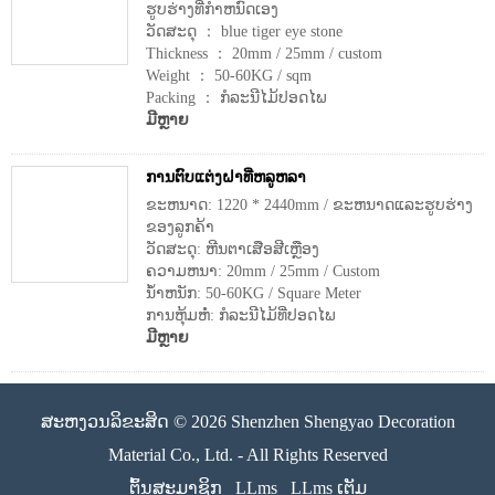
ຮູບຮ່າງທີ່ກໍາຫນົດເອງ
ວັດສະດຸ ： blue tiger eye stone
Thickness ： 20mm / 25mm / custom
Weight ： 50-60KG / sqm
Packing ： ກໍລະນີໄມ້ປອດໄພ
ມີຫຼາຍ
ການຕົບແຕ່ງຝາທີ່ຫລູຫລາ
ຂະຫນາດ: 1220 * 2440mm / ຂະຫນາດແລະຮູບຮ່າງ
ຂອງລູກຄ້າ
ວັດສະດຸ: ຫີນຕາເສືອສີເຫຼືອງ
ຄວາມຫນາ: 20mm / 25mm / Custom
ນ້ໍາຫນັກ: 50-60KG / Square Meter
ການຫຸ້ມຫໍ່: ກໍລະນີໄມ້ທີ່ປອດໄພ
ມີຫຼາຍ
ສະຫງວນລິຂະສິດ © 2026 Shenzhen Shengyao Decoration
Material Co., Ltd. - All Rights Reserved
ຕົ້ນສະມາຊິກ
LLms
LLms ເຕັມ