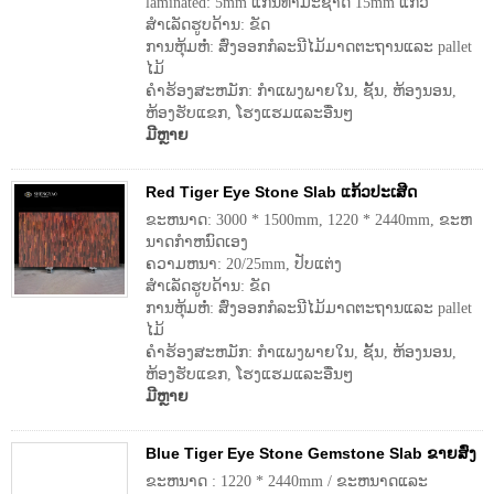
laminated: 5mm ແກນທໍາມະຊາດ 15mm ແກ້ວ
ສໍາເລັດຮູບດ້ານ: ຂັດ
ການຫຸ້ມຫໍ່: ສົ່ງອອກກໍລະນີໄມ້ມາດຕະຖານແລະ pallet
ໄມ້
ຄໍາຮ້ອງສະຫມັກ: ກໍາແພງພາຍໃນ, ຊັ້ນ, ຫ້ອງນອນ,
ຫ້ອງຮັບແຂກ, ໂຮງແຮມແລະອື່ນໆ
ມີຫຼາຍ
Red Tiger Eye Stone Slab ແກ້ວປະເສີດ
ຂະຫນາດ: 3000 * 1500mm, 1220 * 2440mm, ຂະຫ
ນາດກໍາຫນົດເອງ
ຄວາມຫນາ: 20/25mm, ປັບແຕ່ງ
ສໍາເລັດຮູບດ້ານ: ຂັດ
ການຫຸ້ມຫໍ່: ສົ່ງອອກກໍລະນີໄມ້ມາດຕະຖານແລະ pallet
ໄມ້
ຄໍາຮ້ອງສະຫມັກ: ກໍາແພງພາຍໃນ, ຊັ້ນ, ຫ້ອງນອນ,
ຫ້ອງຮັບແຂກ, ໂຮງແຮມແລະອື່ນໆ
ມີຫຼາຍ
Blue Tiger Eye Stone Gemstone Slab ຂາຍສົ່ງ
ຂະຫນາດ : 1220 * 2440mm / ຂະຫນາດແລະ