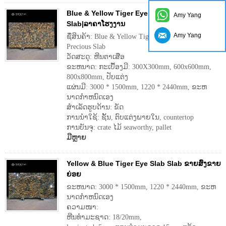
Blue & Yellow Tiger Eye Slab Semi Precious
Amy Yang
Slab|ລາຄາໂຮງງານ
Amy Yang
ຊື່ສິນຄ້າ: Blue & Yellow Tiger Eye Slab Semi
Precious Slab
ວັດສະດຸ: ຫີນຕາເສືອ
ຂະຫນາດ: ກະເບື້ອງມີ: 300X300mm, 600x600mm,
800x800mm, ປັບແຕ່ງ
ແຜ່ນມີ: 3000 * 1500mm, 1220 * 2440mm, ຂະຫ
ນາດກໍາຫນົດເອງ
ສໍາເລັດຮູບດ້ານ: ຂັດ
ການນໍາໃຊ້: ຊັ້ນ, ຕົບແຕ່ງພາຍໃນ, countertop
ການບັນຈຸ: crate ໄມ້ seaworthy, pallet
ມີຫຼາຍ
Yellow & Blue Tiger Eye Slab Slab ຂາຍສົ່ງຂາຍ
ຍ່ອຍ
ຂະຫນາດ: 3000 * 1500mm, 1220 * 2440mm, ຂະຫ
ນາດກໍາຫນົດເອງ
ຄວາມໜາ:
ຫີນທໍາມະຊາດ: 18/20mm,