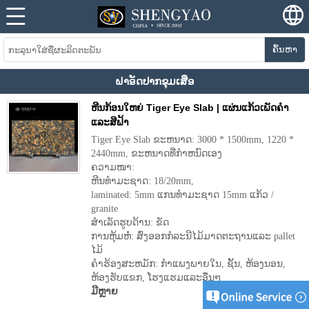
ຄົ້ນຫາ
ຝາອັດປາກຂຸມເສືອ
ຫີນກ້ອນໃຫຍ່ Tiger Eye Slab | ແຜ່ນແກ້ວເພັດຄຳ
ແລະສີຟ້າ
Tiger Eye Slab ຂະຫນາດ: 3000 * 1500mm, 1220 *
2440mm, ຂະຫນາດທີ່ກໍາຫນົດເອງ
ຄວາມໜາ:
ຫີນທໍາມະຊາດ: 18/20mm,
laminated: 5mm ແກນທໍາມະຊາດ 15mm ແກ້ວ /
granite
ສໍາເລັດຮູບດ້ານ: ຂັດ
ການຫຸ້ມຫໍ່: ສົ່ງອອກກໍລະນີໄມ້ມາດຕະຖານແລະ pallet
ໄມ້
ຄໍາຮ້ອງສະຫມັກ: ກໍາແພງພາຍໃນ, ຊັ້ນ, ຫ້ອງນອນ,
ຫ້ອງຮັບແຂກ, ໂຮງແຮມແລະອື່ນໆ
ມີຫຼາຍ