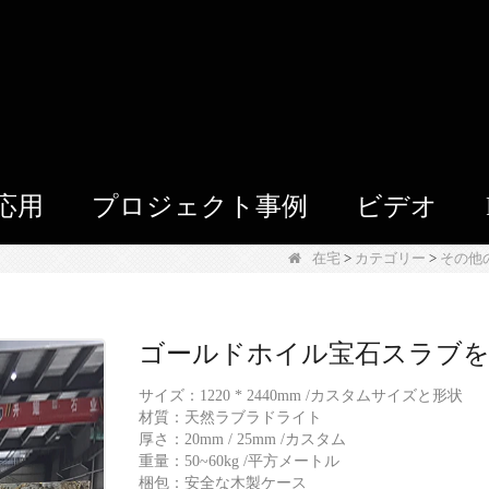
応用
プロジェクト事例
ビデオ
在宅
>
カテゴリー
>
その他
ゴールドホイル宝石スラブ
サイズ：1220 * 2440mm /カスタムサイズと形状
材質：天然ラブラドライト
厚さ：20mm / 25mm /カスタム
重量：50~60kg /平方メートル
梱包：安全な木製ケース