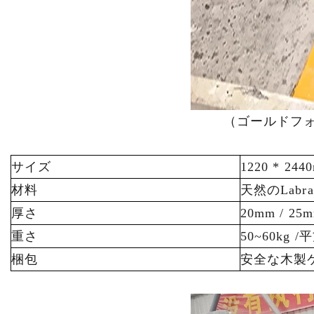
（ゴールドフ
サイズ
1220 * 
材料
天然のLabrad
厚さ
20mm / 25
重さ
50~60kg
梱包
安全な木製