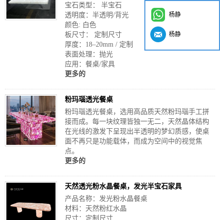
宝石类型： 半宝石
透明度：半透明/背光
杨静
颜色: 白色
板尺寸： 定制尺寸
杨静
厚度：18–20mm / 定制
表面处理：抛光
应用：餐桌/家具
更多的
粉玛瑙透光餐桌
粉玛瑙透光餐桌，选用高品质天然粉玛瑙手工拼
接而成。每一块纹理皆独一无二，天然晶体结构
在光线的激发下呈现出半透明的梦幻质感，使桌
面不再只是功能载体，而成为空间中的视觉焦
点。
更多的
天然透光粉水晶餐桌，发光半宝石家具
产品名称：发光粉水晶餐桌
材料：天然粉红水晶
尺寸：定制尺寸