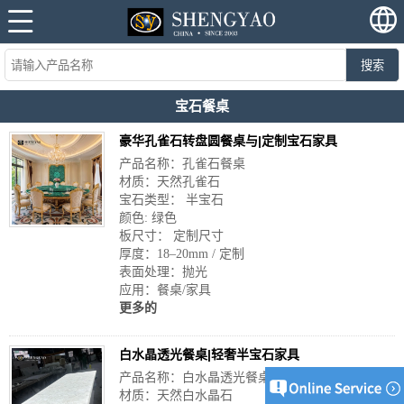
搜索
宝石餐桌
豪华孔雀石转盘圆餐桌与|定制宝石家具
产品名称：孔雀石餐桌
材质：天然孔雀石
宝石类型： 半宝石
颜色: 绿色
板尺寸： 定制尺寸
厚度：18–20mm / 定制
表面处理：抛光
应用：餐桌/家具
更多的
白水晶透光餐桌|轻奢半宝石家具
产品名称：白水晶透光餐桌
材质：天然白水晶石