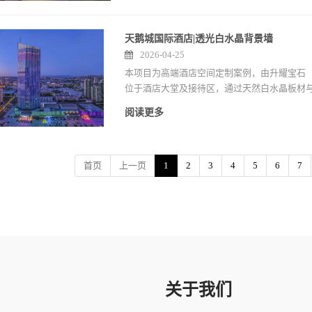
天鹅城国际酒店|透光白水晶背景墙
2026-04-25
本项目为高端酒店空间定制案例，由升耀宝石（Sh
位于酒店大堂及接待区，通过天然白水晶板材
与品牌形象。
阅读更多
首页
上一页
1
2
3
4
5
6
7
关于我们