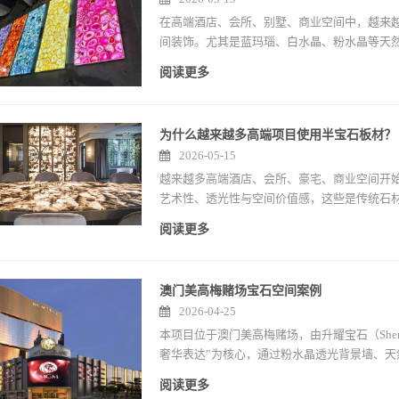
在高端酒店、会所、别墅、商业空间中，越来
间装饰。尤其是蓝玛瑙、白水晶、粉水晶等天
与奢华感的空间氛围。
阅读更多
为什么越来越多高端项目使用半宝石板材？
2026-05-15
越来越多高端酒店、会所、豪宅、商业空间开始
艺术性、透光性与空间价值感，这些是传统石
阅读更多
澳门美高梅赌场宝石空间案例
2026-04-25
本项目位于澳门美高梅赌场，由升耀宝石（Sheng
奢华表达”为核心，通过粉水晶透光背景墙、
术氛围的高端娱乐场空间。
阅读更多