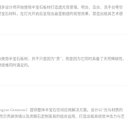
越多设计师开始使用半宝石板材打造透光背景墙、吧台、岛台、洗手台等空
然宝石材料，在灯光开启后呈现出晶莹剔透的视觉效果，营造出极具艺术感
使用半宝石板材，并不只是因为“贵”，而是因为它同时具备了天然稀缺性、
材很难同时满足的。
yao Gemstone）提供整体半宝石空间应用解决方案。设计以“光与材质的
天然贝壳装饰墙以及虎眼石定制家具的组合运用，打造出极具视觉冲击力与艺