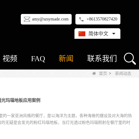
amy@szsymade.com
+8613570827420
简体中文
视频
FAQ
新闻
联系我们
首页
>
新闻动态
厅粉/紫透光玛瑙地板应用案例
一家位于西班牙马德里的一家亚洲风格的餐厅，是以海洋为主题，各种海兽的摆设及对大海的热
目的无疑是会发光的粉红玛瑙地板，当灯光透过粉色玛瑙照射在餐厅里的时
海底的波光粼粼，仿佛真的置身于大海之中。