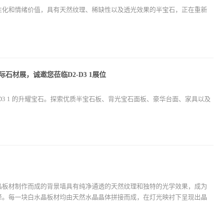
性化和情绪价值，具有天然纹理、稀缺性以及透光效果的半宝石，正在重新
国际石材展，诚邀您莅临D2-D3 1展位
位 D2-D3 1 的升耀宝石。探索优质半宝石板、背光宝石面板、豪华台面、家具以及
晶板材制作而成的背景墙具有纯净通透的天然纹理和独特的光学效果，成为
择。每一块白水晶板材均由天然水晶晶体拼接而成，在灯光映衬下呈现出晶
，为空间营造出独特的艺术氛围。