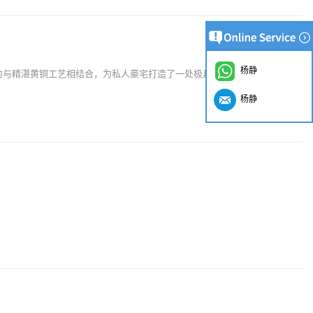
杨静
力与精湛黄铜工艺相结合，为私人豪宅打造了一处极具视觉冲击力的艺术焦
杨静