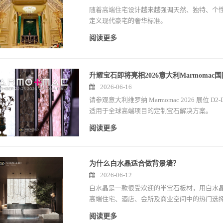
随着高端住宅设计越来越强调天然、独特、个
定义现代豪宅的奢华标准。
阅读更多
升耀宝石即将亮相2026意大利Marmomac
2026-06-16
请参观意大利维罗纳 Marmomac 2026 展
适用于全球高端项目的定制宝石解决方案。
阅读更多
为什么白水晶适合做背景墙？
2026-06-12
白水晶是一款很受欢迎的半宝石板材，用白水
高端住宅、酒店、会所及商业空间中的热门选
莹剔透的视觉效果，散发出柔和而奢华的光泽
阅读更多