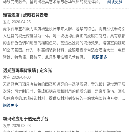
动线完美融合，呈现出极具艺术感与奢华气质的视觉体验。...
阅读更多
瑞吉酒店 | 虎眼石背景墙
发布 2026-04-25
虎眼石半宝石板为酒店墙壁设计带来大胆、奢华的特色，将自然优雅与引
人注目的视觉深度融为一体。每一块板均由真正的虎眼石制成，具有浓郁
的金棕色色调和动感的猫眼色彩，营造出独特的闪烁效果，增强室内照明
和空间氛围。作为一种高端装饰材料，虎眼墙板非常适合酒店大堂、电梯
背景、特色墙、接待区，兼具耐用性和艺术价值。...
阅读更多
透光蓝玛瑙背景墙 | 定义光
发布 2026-04-08
天然蓝色玛瑙具有独特的图案和透亮的半透明质感，背光设计更增添了层
次感；可定制尺寸、集成照明选项和耐用的优质饰面，是豪华住宅、酒店
和休息室的理想装饰材料，提供从材料到安装的一站式完整解决方案。...
阅读更多
粉玛瑙应用于透光洗手台
发布 2026-03-28