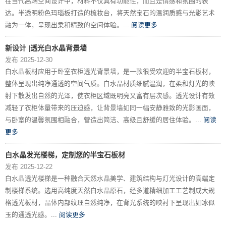
在当代高端空间设计中，材料不仅具有功能性，而且是情感和氛围的表
达。半透明粉色玛瑙板打造的梳妆台，将天然宝石的温润质感与光影艺术
融为一体，呈现出柔和精致的空间体验。...
阅读更多
新设计 |透光白水晶背景墙
发布 2025-12-30
白水晶板材应用于卧室衣柜透光背景墙，是一款很受欢迎的半宝石板材，
整体呈现出纯净通透的空间气质。白水晶材质细腻温润，在柔和灯光的映
射下散发出自然的光泽，使衣柜区域既明亮又富有层次感。透光设计有效
减轻了衣柜体量带来的压迫感，让背景墙如同一幅安静雅致的光影画面，
与卧室的温馨氛围相融合，营造出简洁、高级且舒缓的居住体验。...
阅读
更多
白水晶发光楼梯，定制您的半宝石板材
发布 2025-12-22
白水晶透光楼梯是一种融合天然水晶美学、建筑结构与灯光设计的高端定
制楼梯系统。选用高纯度天然白水晶原石，经多道精细加工工艺制成大规
格透光板材，晶体内部纹理自然纯净，在背光系统的映衬下呈现出如冰似
玉的通透光感。...
阅读更多