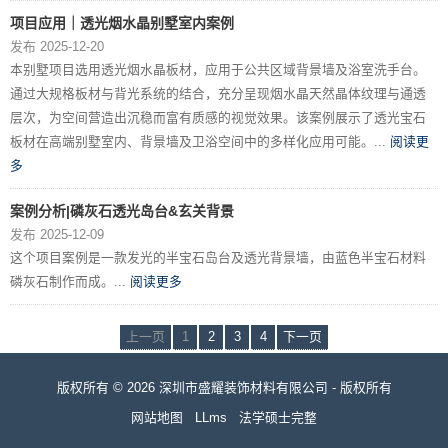
项目应用｜透光烟水晶别墅室内案例
发布 2025-12-20
本别墅项目选用透光烟水晶板材，应用于公共区域背景墙及浴室洗手台。
通过大规格板材与背光系统的结合，充分呈现烟水晶天然晶体纹理与通透
层次，为空间营造出沉稳而富有质感的视觉效果。该案例展示了透光宝石
板材在高端别墅室内、背景墙及卫浴空间中的多样化应用可能。...
阅读更
多
案例分析|磷灰石透光岛台&玄关背景
发布 2025-12-09
这个项目案例是一款发光的半宝石岛台及透光背景墙，由蓝色半宝石材料
磷灰石制作而成。...
阅读更多
上一页
1
2
3
4
下一页
版权所有 © 2026 深圳市盛耀装饰材料有限公司 - 版权所有
网站地图
LLms
法学硕士完整