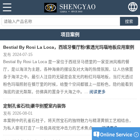
搜索
项目案例
Bestial By Rosi La Loca，西班牙餐厅粉/紫透光玛瑙地板应用案例
发布 2024-07-15
Bestial By Rosi La Loca 是一家位于西班牙马德里的一家亚洲风格的餐
厅，是以海洋为主题，各种海兽的摆设及对大海的热情氛围，让人仿佛置
身于海洋之中。最引人注目的无疑是会发光的粉红玛瑙地板，当灯光透过
粉色玛瑙照射在餐厅里的时候，给整个空间都镀上一层粉色，隐约能看到
海底的波光粼粼，仿佛真的置身于大海之中。...
阅读更多
定制孔雀石柱|豪华别墅室内装饰
发布 2026-08-01
本案例中的孔雀石柱子，将天然宝石的独特魅力与精湛黄铜工艺相结合，
为私人豪宅打造了一处极具视觉冲击力的艺术焦点。...
阅读更多