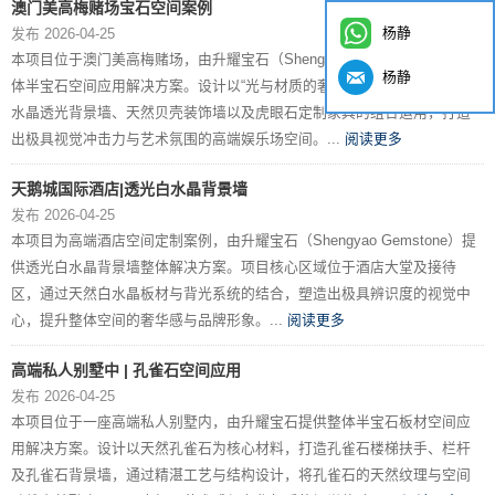
澳门美高梅赌场宝石空间案例
杨静
发布 2026-04-25
本项目位于澳门美高梅赌场，由升耀宝石（Shengyao Gemstone）提供整
杨静
体半宝石空间应用解决方案。设计以“光与材质的奢华表达”为核心，通过粉
水晶透光背景墙、天然贝壳装饰墙以及虎眼石定制家具的组合运用，打造
出极具视觉冲击力与艺术氛围的高端娱乐场空间。...
阅读更多
天鹅城国际酒店|透光白水晶背景墙
发布 2026-04-25
本项目为高端酒店空间定制案例，由升耀宝石（Shengyao Gemstone）提
供透光白水晶背景墙整体解决方案。项目核心区域位于酒店大堂及接待
区，通过天然白水晶板材与背光系统的结合，塑造出极具辨识度的视觉中
心，提升整体空间的奢华感与品牌形象。...
阅读更多
高端私人别墅中 | 孔雀石空间应用
发布 2026-04-25
本项目位于一座高端私人别墅内，由升耀宝石提供整体半宝石板材空间应
用解决方案。设计以天然孔雀石为核心材料，打造孔雀石楼梯扶手、栏杆
及孔雀石背景墙，通过精湛工艺与结构设计，将孔雀石的天然纹理与空间