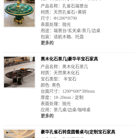
产品名称：孔雀石端景台
材质：天然孔雀石+黄铜
尺寸：Φ1200*H790
表面处理：抛光
用途：端景台/玄关桌/茶几/边桌
包装：适航木箱、托盘
更多的
黑木化石茶几|豪华半宝石家具
产品名称：黑木化石茶几
材质：天然黑木化石
宝石类型： 半宝石
颜色: 黑色
台面尺寸：1200*600*380mm
厚度：18–20mm / 定制
表面处理：抛光
应用：茶几桌/边桌/咖啡桌
更多的
豪华孔雀石转盘圆餐桌与|定制宝石家具