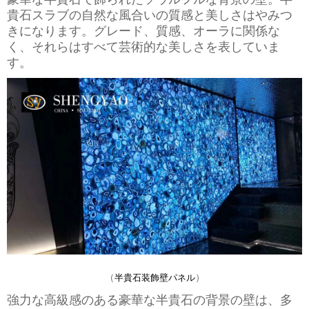
貴石スラブの自然な風合いの質感と美しさはやみつ
きになります。グレード、質感、オーラに関係な
く、それらはすべて芸術的な美しさを表していま
す。
（
）
半貴石装飾壁パネル
強力な高級感のある豪華な半貴石の背景の壁は、多