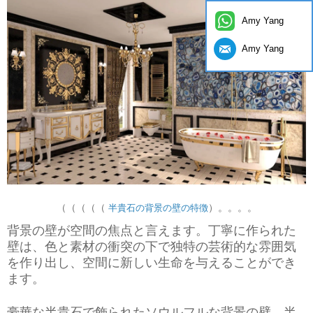
Amy Yang
Amy Yang
（（（（（
）。。。。
半貴石の背景の壁の特徴
背景の壁が空間の焦点と言えます。丁寧に作られた
壁は、色と素材の衝突の下で独特の芸術的な雰囲気
を作り出し、空間に新しい生命を与えることができ
ます。
豪華な半貴石で飾られたソウルフルな背景の壁。半