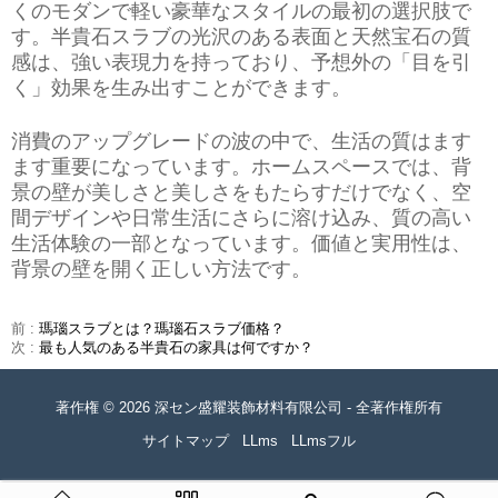
くのモダンで軽い豪華なスタイルの最初の選択肢で
す。半貴石スラブの光沢のある表面と天然宝石の質
感は、強い表現力を持っており、予想外の「目を引
く」効果を生み出すことができます。
消費のアップグレードの波の中で、生活の質はます
ます重要になっています。ホームスペースでは、背
景の壁が美しさと美しさをもたらすだけでなく、空
間デザインや日常生活にさらに溶け込み、質の高い
生活体験の一部となっています。価値と実用性は、
背景の壁を開く正しい方法です。
前 :
瑪瑙スラブとは？瑪瑙石スラブ価格？
次 :
最も人気のある半貴石の家具は何ですか？
著作権 © 2026 深セン盛耀装飾材料有限公司 - 全著作権所有
サイトマップ
LLms
LLmsフル