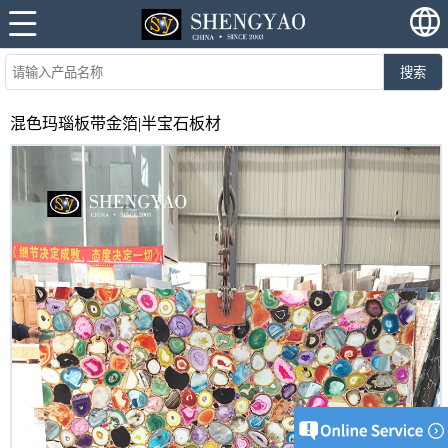
搜索
混色玛瑙板带金箔|半宝石板材