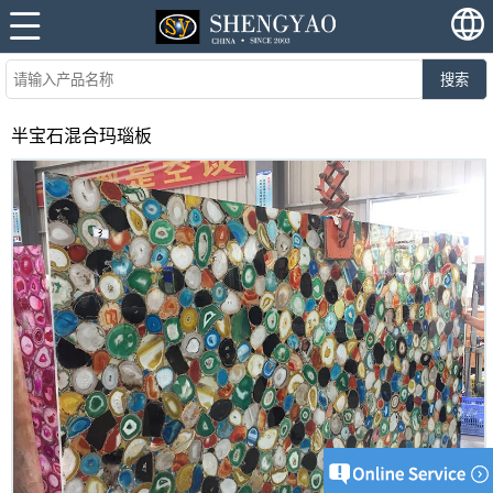
搜索
半宝石混合玛瑙板