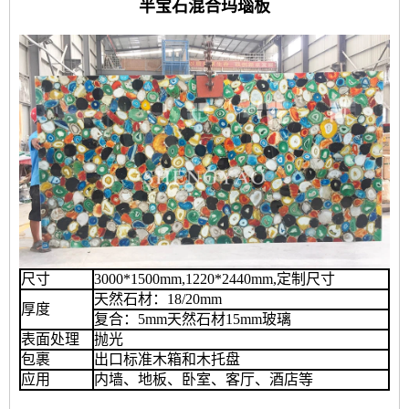
半宝石混合玛瑙板
尺寸
3000*1500mm,1220*2440mm,定制尺寸
天然石材：18/20mm
厚度
复合：5mm天然石材15mm玻璃
表面处理
抛光
包裹
出口标准木箱和木托盘
应用
内墙、地板、卧室、客厅、酒店等