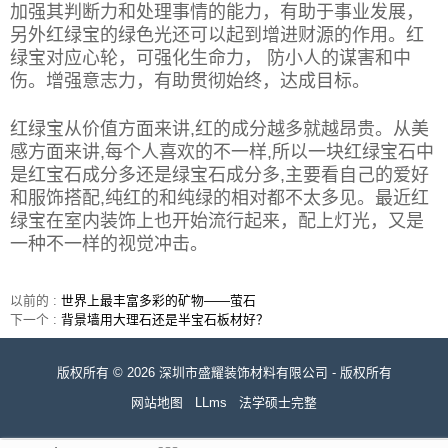
加强其判断力和处理事情的能力，有助于事业发展，
另外红绿宝的绿色光还可以起到增进财源的作用。红
绿宝对应心轮，可强化生命力， 防小人的谋害和中
伤。增强意志力，有助贯彻始终，达成目标。
红绿宝从价值方面来讲,红的成分越多就越昂贵。从美
感方面来讲,每个人喜欢的不一样,所以一块红绿宝石中
是红宝石成分多还是绿宝石成分多,主要看自己的爱好
和服饰搭配,纯红的和纯绿的相对都不太多见。最近红
绿宝在室内装饰上也开始流行起来，配上灯光，又是
一种不一样的视觉冲击。
以前的 :
世界上最丰富多彩的矿物——萤石
下一个 :
背景墙用大理石还是半宝石板材好？
版权所有 © 2026 深圳市盛耀装饰材料有限公司 - 版权所有
网站地图
LLms
法学硕士完整