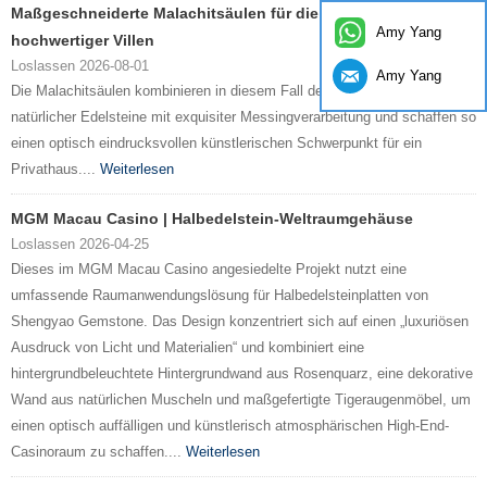
Maßgeschneiderte Malachitsäulen für die Inneneinrichtung
Amy Yang
hochwertiger Villen
Loslassen 2026-08-01
Amy Yang
Die Malachitsäulen kombinieren in diesem Fall den einzigartigen Charme
natürlicher Edelsteine ​​mit exquisiter Messingverarbeitung und schaffen so
einen optisch eindrucksvollen künstlerischen Schwerpunkt für ein
Privathaus....
Weiterlesen
MGM Macau Casino | Halbedelstein-Weltraumgehäuse
Loslassen 2026-04-25
Dieses im MGM Macau Casino angesiedelte Projekt nutzt eine
umfassende Raumanwendungslösung für Halbedelsteinplatten von
Shengyao Gemstone. Das Design konzentriert sich auf einen „luxuriösen
Ausdruck von Licht und Materialien“ und kombiniert eine
hintergrundbeleuchtete Hintergrundwand aus Rosenquarz, eine dekorative
Wand aus natürlichen Muscheln und maßgefertigte Tigeraugenmöbel, um
einen optisch auffälligen und künstlerisch atmosphärischen High-End-
Casinoraum zu schaffen....
Weiterlesen