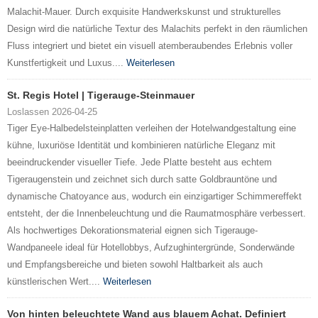
Malachit-Mauer. Durch exquisite Handwerkskunst und strukturelles
Design wird die natürliche Textur des Malachits perfekt in den räumlichen
Fluss integriert und bietet ein visuell atemberaubendes Erlebnis voller
Kunstfertigkeit und Luxus....
Weiterlesen
St. Regis Hotel | Tigerauge-Steinmauer
Loslassen 2026-04-25
Tiger Eye-Halbedelsteinplatten verleihen der Hotelwandgestaltung eine
kühne, luxuriöse Identität und kombinieren natürliche Eleganz mit
beeindruckender visueller Tiefe. Jede Platte besteht aus echtem
Tigeraugenstein und zeichnet sich durch satte Goldbrauntöne und
dynamische Chatoyance aus, wodurch ein einzigartiger Schimmereffekt
entsteht, der die Innenbeleuchtung und die Raumatmosphäre verbessert.
Als hochwertiges Dekorationsmaterial eignen sich Tigerauge-
Wandpaneele ideal für Hotellobbys, Aufzughintergründe, Sonderwände
und Empfangsbereiche und bieten sowohl Haltbarkeit als auch
künstlerischen Wert....
Weiterlesen
Von hinten beleuchtete Wand aus blauem Achat. Definiert