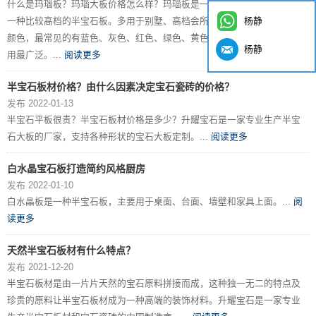
什么是玛瑙板？玛瑙大板价格怎么样？玛瑙板是一种半宝石装饰材料，是
杨静
一种比较高档的半宝石板。多用于别墅、高档会所的装修。玛瑙板有多种
颜色，最常见的有蓝色、灰色、红色、绿色、黄色、紫色，蓝色玛瑙板应
杨静
用最广泛。...
阅读更多
半宝石板材价格？由什么因素决定宝石瓷砖的价格？
发布 2022-01-13
半宝石平板很贵？半宝石板材价格是多少？升耀宝石是一家专业生产半宝
石大板的厂家，支持各种形状的宝石大板定制。...
阅读更多
白水晶宝石板打造简约风格厨房
发布 2022-01-10
白水晶板是一种半宝石板，主要用于桌面、台面、墙壁和家具上面。...
阅
读更多
天然半宝石板材有什么特点？
发布 2021-12-20
半宝石板材是由一片片天然的宝石原料拼接而成，这种独一无二的特点及
珍贵的原料让半宝石板材成为一种高端的装饰材料。升耀宝石是一家专业