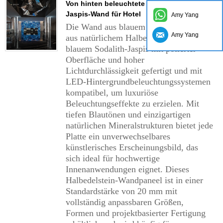
Von hinten beleuchtete blaue Sodalith-
Jaspis-Wand für Hotel
Amy Yang
Die Wand aus blauem Sodalith-Jaspis ist
Amy Yang
aus natürlichem Halbedelstein aus
blauem Sodalith-Jaspis mit polierter
Oberfläche und hoher
Lichtdurchlässigkeit gefertigt und mit
LED-Hintergrundbeleuchtungssystemen
kompatibel, um luxuriöse
Beleuchtungseffekte zu erzielen. Mit
tiefen Blautönen und einzigartigen
natürlichen Mineralstrukturen bietet jede
Platte ein unverwechselbares
künstlerisches Erscheinungsbild, das
sich ideal für hochwertige
Innenanwendungen eignet. Dieses
Halbedelstein-Wandpaneel ist in einer
Standardstärke von 20 mm mit
vollständig anpassbaren Größen,
Formen und projektbasierter Fertigung