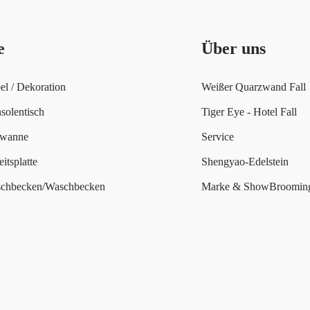
e
Über uns
l / Dekoration
Weißer Quarzwand Fall
solentisch
Tiger Eye - Hotel Fall
ewanne
Service
itsplatte
Shengyao-Edelstein
schbecken/Waschbecken
Marke & ShowBroomin