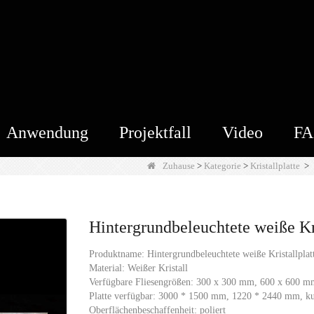
Anwendung
Projektfall
Video
F
Zuhause
>
Kategorie
>
Kristallplatte
>
Hintergrundbeleuchtete weiße Kris
Produktname: Hintergrundbeleuchtete weiße Kristallplatte
Material: Weißer Kristall
Verfügbare Fliesengrößen: 300 x 300 mm, 600 x 600 m
Platte verfügbar: 3000 * 1500 mm, 1220 * 2440 mm, ku
Oberflächenbeschaffenheit: poliert