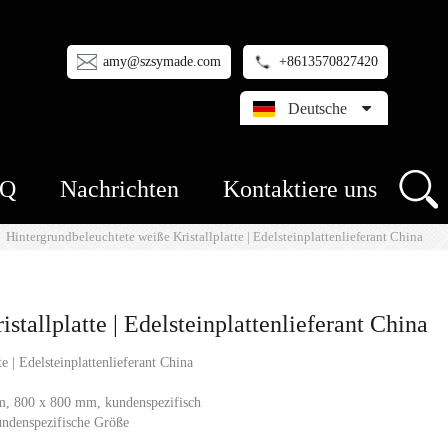
amy@szsymade.com
+8613570827420
Deutsche
AQ
Nachrichten
Kontaktiere uns
Hintergrundbeleuchtete weiße Kristallplatte | Edelsteinplattenlieferant China
tallplatte | Edelsteinplattenlieferant China
 | Edelsteinplattenlieferant China
m, 800 x 800 mm, kundenspezifisch
ndenspezifische Größe